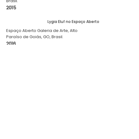
Brasil.
2015
Lygia Eluf no Espaço Aberto
Espaço Aberto Galeria de Arte, Alto
Paraíso de Goiás, GO, Brasil.
2016
Paisagens e Cores nas serigrafias de Lygia
Eluf
FUNCAMP, Campinas, SP, Brasil.
2017
O jardim e outras pétalas
Rabeca Espaço Cultural, Sousas,
Campinas, SP, Brasil.
2017
Colagem como expressão
ADRO Galeria, São João del Rei, MG, Brasil.
2018